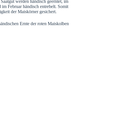
 Saatgut werden händisch geerntet, im
d im Februar händisch entrebelt. Somit
higkeit der Maiskörner gesichert.
händischen Ernte der roten Maiskolben