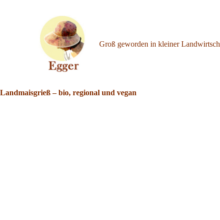
Z
u
m
I
Groß geworden in kleiner Landwirtsch
n
h
a
l
t
s
Landmaisgrieß – bio, regional und vegan
p
r
i
n
g
e
n